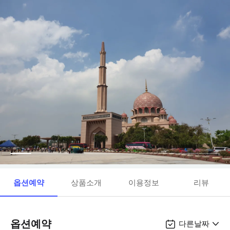
옵션예약
상품소개
이용정보
리뷰
옵션예약
다른날짜