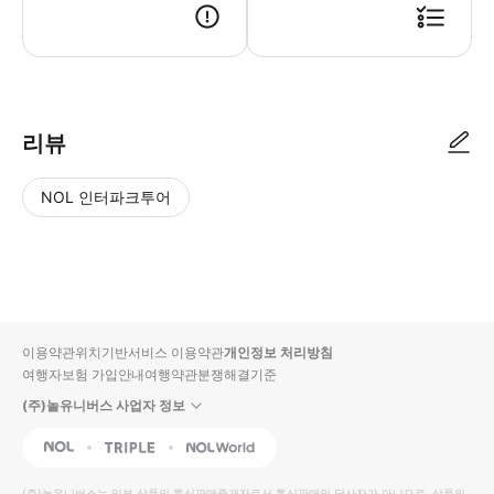
* 투어를 구매해주시면 관리자가 확인 후 예약을 확정합니다. * 예약 확정
리뷰
NOL 인터파크투어
NOL
별
사
에서
점
진/
작성
높
동
된
은
영
리뷰
순
상
이용약관
위치기반서비스 이용약관
개인정보 처리방침
입니
여행자보험 가입안내
여행약관
분쟁해결기준
다.
(주)놀유니버스 사업자 정보
별
사
NOL
Triple
Interpark Global
점
진/
높
동
(주)놀유니버스
는 일부 상품의 통신판매중개자로서 통신판매의 당사자가 아니므로, 상품의