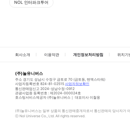
NOL 인터파크투어
NOL
에서 작성된 리뷰 입니다.
별점 높은순
별점 높은순
회사소개
이용약관
개인정보처리방침
위치기
(주)놀유니버스
주소
경기도 성남시 수정구 금토로 70 (금토동, 텐엑스타워)
사업자등록번호
824-81-02515
사업자정보확인
통신판매업신고
2024-성남수정-0912
관광사업증 등록번호 : 제2024-000024호
호스팅서비스제공자 (주)놀유니버스｜ 대표이사 이철웅
(주)놀유니버스
는 일부 상품의 통신판매중개자로서 통신판매의 당사자가 아니
ⓒ
Nol Universe Co
., Ltd. All rights reserved.