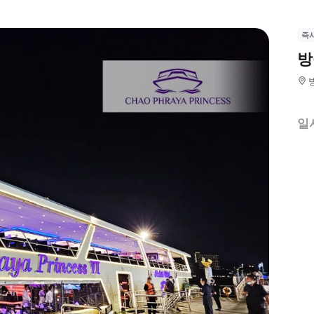
즉
방
일