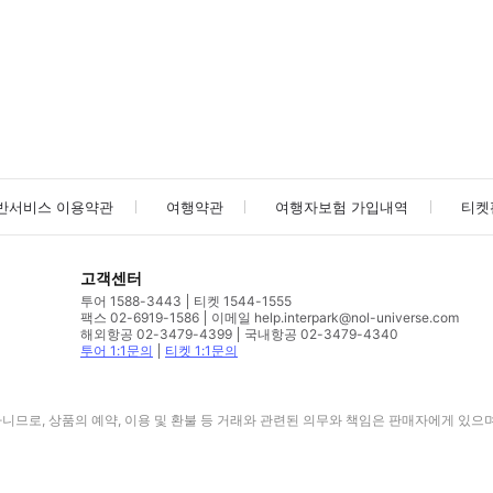
사진/동영상
사진/동영상
반서비스 이용약관
여행약관
여행자보험 가입내역
티켓
고객센터
투어 1588-3443
티켓 1544-1555
팩스 02-6919-1586
이메일 help.interpark@nol-universe.com
해외항공 02-3479-4399
국내항공 02-3479-4340
투어 1:1문의
티켓 1:1문의
므로, 상품의 예약, 이용 및 환불 등 거래와 관련된 의무와 책임은 판매자에게 있으