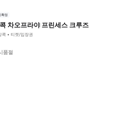
시확정
콕 차오프라야 프린세스 크루즈
방콕
티켓/입장권
시품절