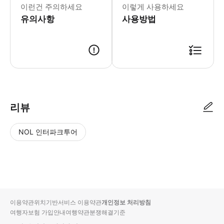
이런건 주의하세요
이렇게 사용하세요
유의사항
사용방법
● 예약접수 후 확정이 되면 이용가능합니다. ● 바우처에 안내된 사용 방법
리뷰
NOL 인터파크투어
NOL
별
사
에서
점
진/
작성
높
동
된
은
영
리뷰
순
상
이용약관
위치기반서비스 이용약관
개인정보 처리방침
입니
여행자보험 가입안내
여행약관
분쟁해결기준
다.