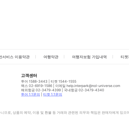
사진/동영상
사진/동영상
반서비스 이용약관
여행약관
여행자보험 가입내역
티켓
고객센터
투어 1588-3443
티켓 1544-1555
팩스 02-6919-1586
이메일 help.interpark@nol-universe.com
해외항공 02-3479-4399
국내항공 02-3479-4340
투어 1:1문의
티켓 1:1문의
므로, 상품의 예약, 이용 및 환불 등 거래와 관련된 의무와 책임은 판매자에게 있으