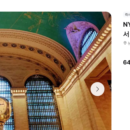
즉
N
서
6