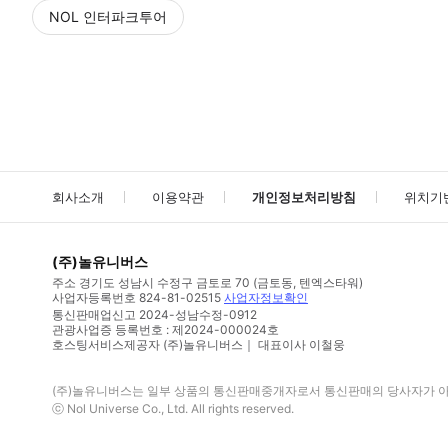
NOL 인터파크투어
NOL
에서 작성된 리뷰 입니다.
별점 높은순
별점 높은순
회사소개
이용약관
개인정보처리방침
위치기
(주)놀유니버스
주소
경기도 성남시 수정구 금토로 70 (금토동, 텐엑스타워)
사업자등록번호
824-81-02515
사업자정보확인
통신판매업신고
2024-성남수정-0912
관광사업증 등록번호 : 제2024-000024호
호스팅서비스제공자 (주)놀유니버스｜ 대표이사 이철웅
(주)놀유니버스
는 일부 상품의 통신판매중개자로서 통신판매의 당사자가 아니
ⓒ
Nol Universe Co
., Ltd. All rights reserved.