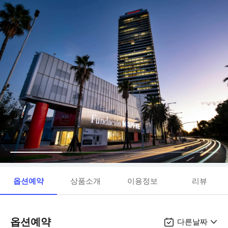
옵션예약
상품소개
이용정보
리뷰
옵션예약
다른날짜