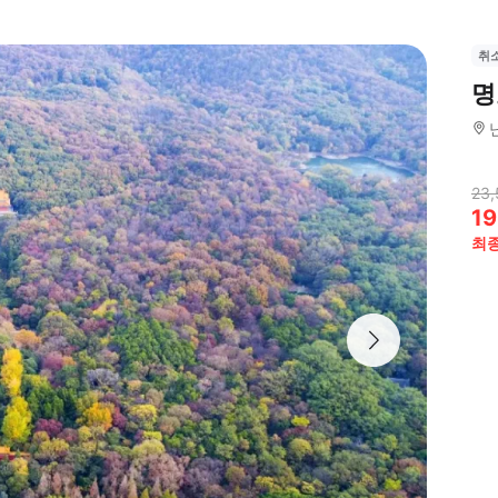
취
명
23,
19
최