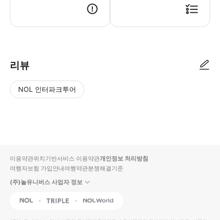
리뷰
NOL 인터파크투어
NOL
별
사
에서
점
진/
작성
높
동
된
은
영
리뷰
순
상
이용약관
위치기반서비스 이용약관
개인정보 처리방침
입니
여행자보험 가입안내
여행약관
분쟁해결기준
다.
(주)놀유니버스 사업자 정보
별
사
NOL
Triple
Interpark Global
점
진/
높
동