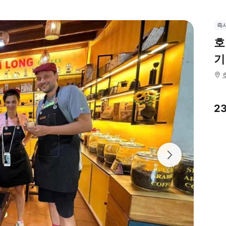
즉
호
기
2