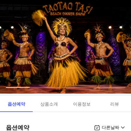
옵션예약
상품소개
이용정보
리뷰
옵션예약
다른날짜