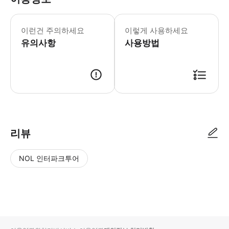
이용안내 1. 운영시간 4-9월 (입장: 
이런건 주의하세요
이렇게 사용하세요
유의사항
사용방법
현장 직원에게 바우처 제시 후 공연 관람
리뷰
NOL 인터파크투어
NOL
별
사
에서
점
진/
작성
높
동
된
은
영
리뷰