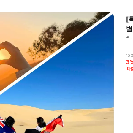
[
별
183
3
최