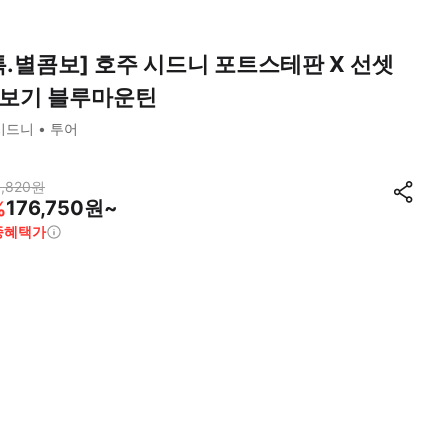
특.별콤보] 호주 시드니 포트스테판 X 선셋
보기 블루마운틴
시드니
투어
,820
원
176,750원~
%
종혜택가