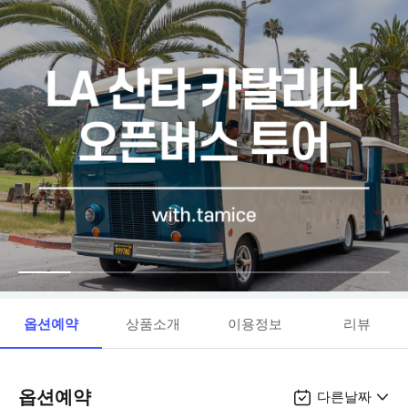
옵션예약
상품소개
이용정보
리뷰
옵션예약
다른날짜