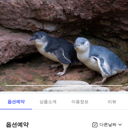
옵션예약
상품소개
이용정보
리뷰
옵션예약
다른날짜