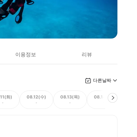
이용정보
리뷰
다른날짜
.11(화)
08.12(수)
08.13(목)
08.14(금)
08.
-
-
-
-