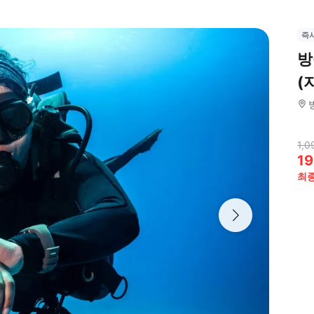
즉
방
(
1,0
19
최