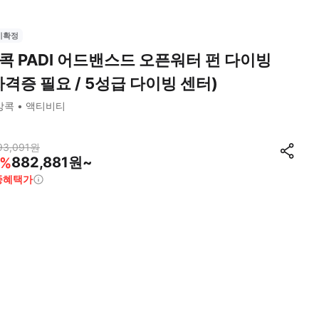
시확정
콕 PADI 어드밴스드 오픈워터 펀 다이빙
자격증 필요 / 5성급 다이빙 센터)
방콕
액티비티
93,091
원
882,881원~
%
종혜택가