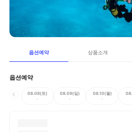
옵션예약
상품소개
옵션예약
08.08(토)
08.09(일)
08.10(월)
08
-
-
-