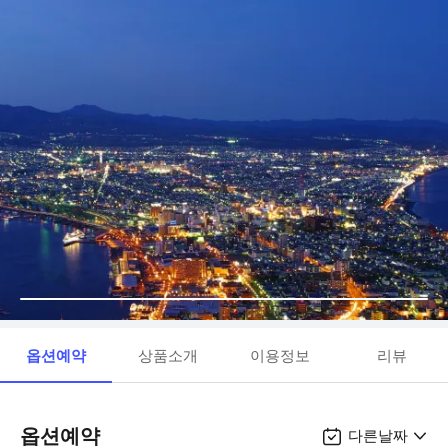
옵션예약
상품소개
이용정보
리뷰
옵션예약
다른날짜