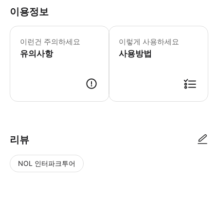
이용정보
- 주소는 예약 후 공유됩니다. - 식사
이런건 주의하세요
이렇게 사용하세요
유의사항
사용방법
● 예약접수 후 확정이 되면 이용가능합니다. ● 바우처에 안내된 사용 방법
리뷰
NOL 인터파크투어
NOL
별
사
에서
점
진/
작성
높
동
된