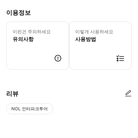
이용정보
겟유어가이드 QR 코드는 입장권이 아니
이런건 주의하세요
이렇게 사용하세요
유의사항
사용방법
● 예약접수 후 확정이 되면 이용가능합니다. ● 바우처에 안내된 사용 방법
리뷰
NOL 인터파크투어
NOL
별
사
에서
점
진/
작성