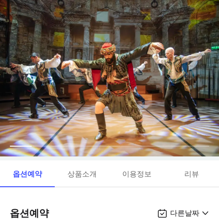
옵션예약
상품소개
이용정보
리뷰
옵션예약
다른날짜