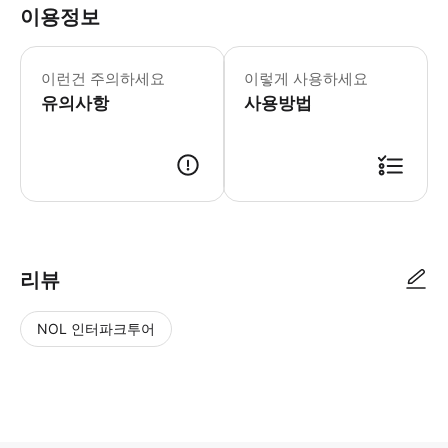
이용정보
중요공지 싱가포르 케이블카는 연례 정기 
이런건 주의하세요
이렇게 사용하세요
유의사항
사용방법
리뷰
NOL 인터파크투어
NOL
별
사
에서
점
진/
작성
높
동
된