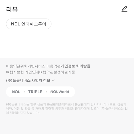
리뷰
NOL 인터파크투어
NOL
별
사
에서
점
진/
작성
높
동
된
은
영
리뷰
순
상
이용약관
위치기반서비스 이용약관
개인정보 처리방침
입니
여행자보험 가입안내
여행약관
분쟁해결기준
다.
(주)놀유니버스 사업자 정보
별
사
NOL
Triple
Interpark Global
점
진/
높
동
(주)놀유니버스
는 일부 상품의 통신판매중개자로서 통신판매의 당사자가 아니므로, 상품의
예약, 이용 및 환불 등 거래와 관련된 의무와 책임은 판매자에게 있으며
은
영
(주)놀유니버스
는 일
체 책임을 지지 않습니다.
순
상