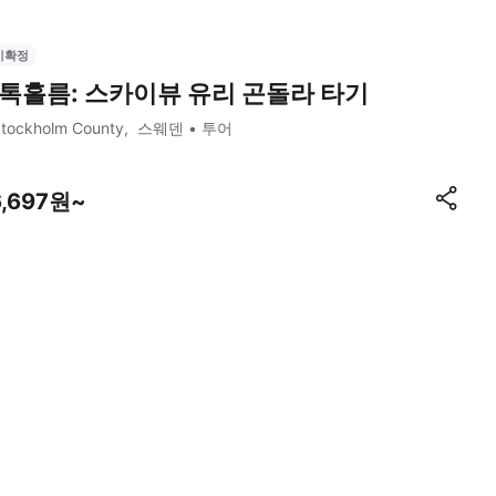
시확정
톡홀름: 스카이뷰 유리 곤돌라 타기
tockholm County
스웨덴
투어
6,697원~