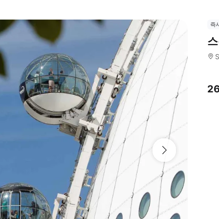
즉
스
S
2