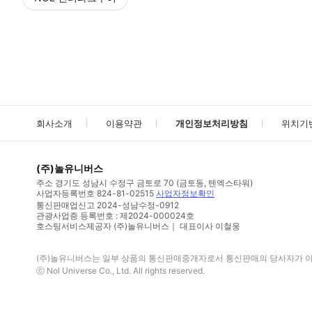
NOL
에서 작성된 리뷰 입니다.
별점 높은순
별점 높은순
회사소개
이용약관
개인정보처리방침
위치기
(주)놀유니버스
주소
경기도 성남시 수정구 금토로 70 (금토동, 텐엑스타워)
사업자등록번호
824-81-02515
사업자정보확인
통신판매업신고
2024-성남수정-0912
관광사업증 등록번호 : 제2024-000024호
호스팅서비스제공자 (주)놀유니버스｜ 대표이사 이철웅
(주)놀유니버스
는 일부 상품의 통신판매중개자로서 통신판매의 당사자가 아니
ⓒ
Nol Universe Co
., Ltd. All rights reserved.