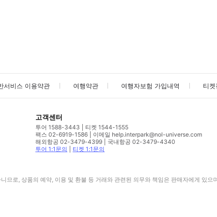
사진/동영상
사진/동영상
반서비스 이용약관
여행약관
여행자보험 가입내역
티켓
고객센터
투어 1588-3443
티켓 1544-1555
팩스 02-6919-1586
이메일 help.interpark@nol-universe.com
해외항공 02-3479-4399
국내항공 02-3479-4340
투어 1:1문의
티켓 1:1문의
므로, 상품의 예약, 이용 및 환불 등 거래와 관련된 의무와 책임은 판매자에게 있으