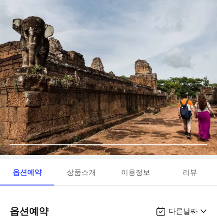
옵션예약
상품소개
이용정보
리뷰
옵션예약
다른날짜