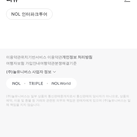
NOL 인터파크투어
NOL
별
사
에서
점
진/
작성
높
동
된
은
영
리뷰
순
상
이용약관
위치기반서비스 이용약관
개인정보 처리방침
입니
여행자보험 가입안내
여행약관
분쟁해결기준
다.
(주)놀유니버스 사업자 정보
별
사
NOL
Triple
Interpark Global
점
진/
높
동
(주)놀유니버스
는 일부 상품의 통신판매중개자로서 통신판매의 당사자가 아니므로, 상품의
예약, 이용 및 환불 등 거래와 관련된 의무와 책임은 판매자에게 있으며
은
영
(주)놀유니버스
는 일
체 책임을 지지 않습니다.
순
상