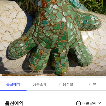
옵션예약
상품소개
이용정보
리뷰
옵션예약
다른날짜