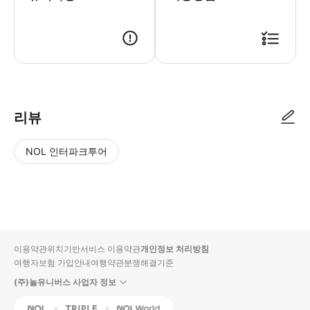
예약 확정 후, 투어 전 카톡으로 안내드립니다. - 구엘공원 입장 티켓은 예약
리뷰
NOL 인터파크투어
NOL
별
사
에서
점
진/
작성
높
동
된
은
영
리뷰
순
상
이용약관
위치기반서비스 이용약관
개인정보 처리방침
입니
여행자보험 가입안내
여행약관
분쟁해결기준
다.
(주)놀유니버스 사업자 정보
별
사