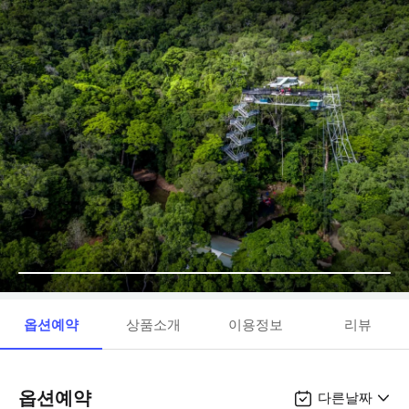
옵션예약
상품소개
이용정보
리뷰
옵션예약
다른날짜