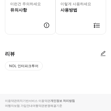
이런건 주의하세요
이렇게 사용하세요
유의사항
사용방법
리뷰
NOL 인터파크투어
NOL
별
사
에서
점
진/
작성
높
동
된
은
영
리뷰
순
상
이용약관
위치기반서비스 이용약관
개인정보 처리방침
입니
여행자보험 가입안내
여행약관
분쟁해결기준
다.