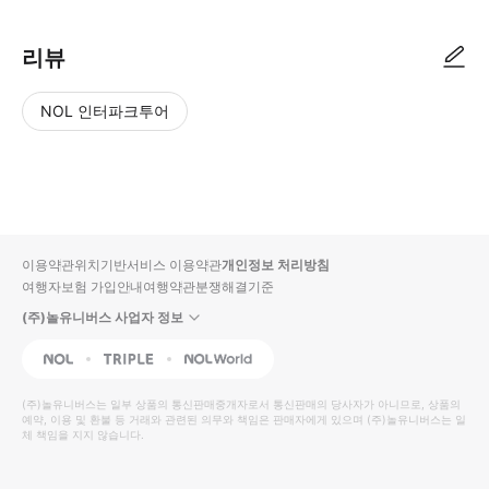
리뷰
NOL 인터파크투어
NOL
별
사
에서
점
진/
작성
높
동
된
은
영
리뷰
순
상
이용약관
위치기반서비스 이용약관
개인정보 처리방침
입니
여행자보험 가입안내
여행약관
분쟁해결기준
다.
(주)놀유니버스 사업자 정보
별
사
NOL
Triple
Interpark Global
점
진/
높
동
(주)놀유니버스
는 일부 상품의 통신판매중개자로서 통신판매의 당사자가 아니므로, 상품의
예약, 이용 및 환불 등 거래와 관련된 의무와 책임은 판매자에게 있으며
은
영
(주)놀유니버스
는 일
체 책임을 지지 않습니다.
순
상