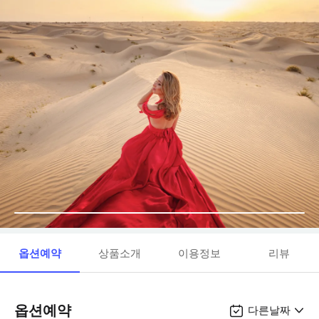
옵션예약
상품소개
이용정보
리뷰
옵션예약
다른날짜