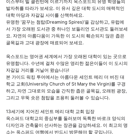
이스부터 빌 클린턴에 이르기까지 옥스포드의 유명 학생들의
발자취를 따라가 보세요. 이 유서 깊은 대학 도시의 매력적인
대학 마당과 자갈길 사이를 산책하세요.
유명한 '꿈꾸는 첨탑(Dreaming Spires)'을 감상하고, 유럽에
서 가장 오래된 도서관 중 하나인 보들리언 도서관도 둘러보세
요. 자연의 아름다움이 가득한 이 도시의 훼손되지 않은 좁은
골목길과 고대 광장에 매료되어 보세요.
옥스포드는 영어권 세계에서 가장 오래된 대학이 있는 곳으로
유명합니다. 수년에 걸쳐 수많은 영리한 젊은이들이 이 도시의
자갈길 거리를 거닐어 왔습니다!
본 가이드 워킹 투어에서는 아름다운 세인트 메리 더 버진 대
학교 교회(University Church of St Mary the Virgin)를 구경
하고, 자연 그대로의 모습을 간직한 좁은 골목길, 오래된 광장,
그리고 우뚝 솟은 첨탑을 조용히 둘러볼 수 있습니다.
13세기에 지어진 세인트 메리 대학 교회 입장
옥스퍼드 대학교의 중심부를 둘러보며 독특한 바로크 양식의
디자인과 건축물이 선사하는 장관을 감상하세요. 이 최고의 명
소는 옥스퍼드 여행에서 반드시 방문해야 할 곳입니다.