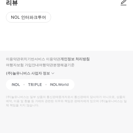
리뷰
NOL 인터파크투어
NOL
별
사
에서
점
진/
작성
높
동
된
은
영
리뷰
순
상
이용약관
위치기반서비스 이용약관
개인정보 처리방침
입니
여행자보험 가입안내
여행약관
분쟁해결기준
다.
(주)놀유니버스 사업자 정보
별
사
NOL
Triple
Interpark Global
점
진/
높
동
(주)놀유니버스
는 일부 상품의 통신판매중개자로서 통신판매의 당사자가 아니므로, 상품의
예약, 이용 및 환불 등 거래와 관련된 의무와 책임은 판매자에게 있으며
은
영
(주)놀유니버스
는 일
체 책임을 지지 않습니다.
순
상