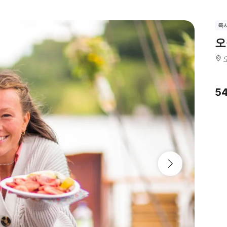
즉
오
5