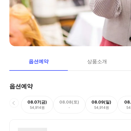
옵션예약
상품소개
옵션예약
08.07(금)
08.08(토)
08.09(일)
08
54,914원
-
54,914원
54