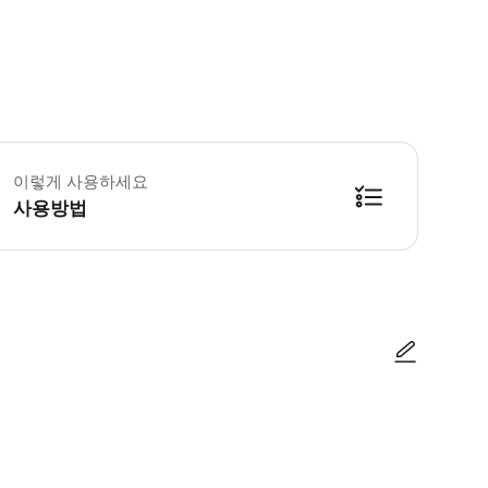
 꼭 알아두세요 * 휠체어 입장 불가 ▶ 체크리스트 항해 선박의 시설: ======
이렇게 사용하세요
사용방법
d 또는 S/S Vega * 두 보트 모두 레스토랑 Skur 33에 의해 Akershusst
사진/동영상