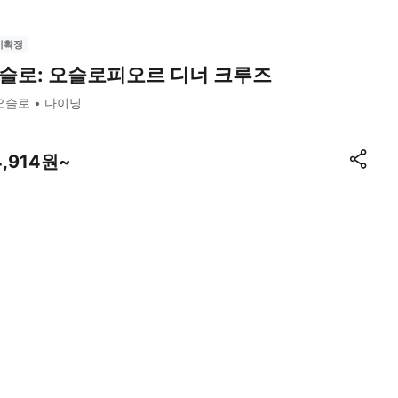
시확정
슬로: 오슬로피오르 디너 크루즈
오슬로
다이닝
4,914원~