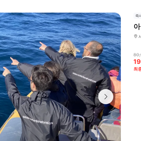
즉
아
80
19
최