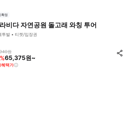
시확정
라비다 자연공원 돌고래 와칭 투어
세투발
티켓/입장권
,940
원
65,375원~
%
종혜택가