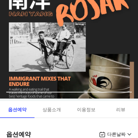
옵션예약
상품소개
이용정보
리뷰
옵션예약
다른날짜