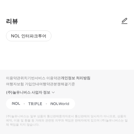
리뷰
NOL 인터파크투어
NOL
별
사
에서
점
진/
작성
높
동
된
은
영
리뷰
순
상
이용약관
위치기반서비스 이용약관
개인정보 처리방침
입니
여행자보험 가입안내
여행약관
분쟁해결기준
다.
(주)놀유니버스 사업자 정보
별
사
NOL
Triple
Interpark Global
점
진/
높
동
(주)놀유니버스
는 일부 상품의 통신판매중개자로서 통신판매의 당사자가 아니므로, 상품의
예약, 이용 및 환불 등 거래와 관련된 의무와 책임은 판매자에게 있으며
은
영
(주)놀유니버스
는 일
체 책임을 지지 않습니다.
순
상