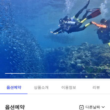
옵션예약
상품소개
이용정보
리뷰
옵션예약
다른날짜