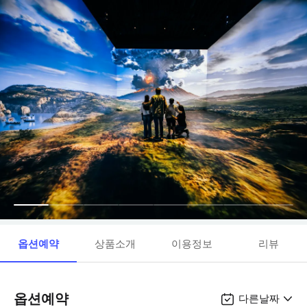
옵션예약
상품소개
이용정보
리뷰
옵션예약
다른날짜