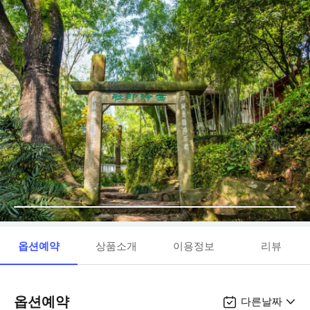
옵션예약
상품소개
이용정보
리뷰
옵션예약
다른날짜