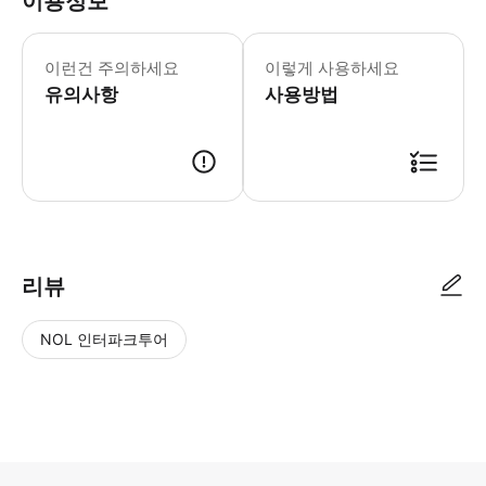
이용정보
무료 관광 정류장(추가 요금 없음)을 제공
이런건 주의하세요
이렇게 사용하세요
유의사항
사용방법
● 예약접수 후 확정이 되면 이용가능합니다. ● 바우처에 안내된 사용 방법
리뷰
NOL 인터파크투어
NOL
별
사
에서
점
진/
작성
높
동
된
은
영
리뷰