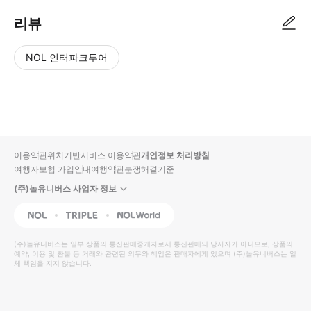
리뷰
NOL 인터파크투어
NOL
별
사
에서
점
진/
작성
높
동
된
은
영
리뷰
순
상
이용약관
위치기반서비스 이용약관
개인정보 처리방침
입니
여행자보험 가입안내
여행약관
분쟁해결기준
다.
(주)놀유니버스 사업자 정보
별
사
NOL
Triple
Interpark Global
점
진/
높
동
(주)놀유니버스
는 일부 상품의 통신판매중개자로서 통신판매의 당사자가 아니므로, 상품의
예약, 이용 및 환불 등 거래와 관련된 의무와 책임은 판매자에게 있으며
은
영
(주)놀유니버스
는 일
체 책임을 지지 않습니다.
순
상