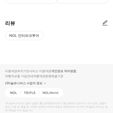
● 예약접수 후 확정이 되면 이용가능합니다. ● 바우처에 안내된 사용 방법
리뷰
NOL 인터파크투어
NOL
별
사
에서
점
진/
작성
높
동
된
은
영
리뷰
순
상
이용약관
위치기반서비스 이용약관
개인정보 처리방침
입니
여행자보험 가입안내
여행약관
분쟁해결기준
다.
(주)놀유니버스 사업자 정보
별
사
NOL
Triple
Interpark Global
점
진/
높
동
(주)놀유니버스
는 일부 상품의 통신판매중개자로서 통신판매의 당사자가 아니므로, 상품의
예약, 이용 및 환불 등 거래와 관련된 의무와 책임은 판매자에게 있으며
은
영
(주)놀유니버스
는 일
체 책임을 지지 않습니다.
순
상