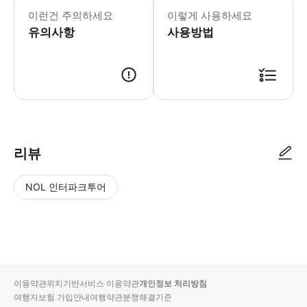
이런건 주의하세요
이렇게 사용하세요
유의사항
사용방법
리뷰
NOL 인터파크투어
NOL
별
사
에서
점
진/
작성
높
동
된
은
영
리뷰
순
상
이용약관
위치기반서비스 이용약관
개인정보 처리방침
입니
여행자보험 가입안내
여행약관
분쟁해결기준
다.