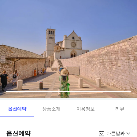
옵션예약
상품소개
이용정보
리뷰
옵션예약
다른날짜