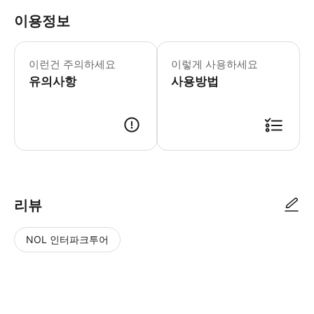
이용정보
유연한 E-패스로 빈의 35개 이상 최
이런건 주의하세요
이렇게 사용하세요
유의사항
사용방법
리뷰
NOL 인터파크투어
NOL
별
사
에서
점
진/
작성
높
동