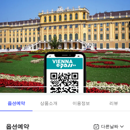
옵션예약
상품소개
이용정보
리뷰
옵션예약
다른날짜