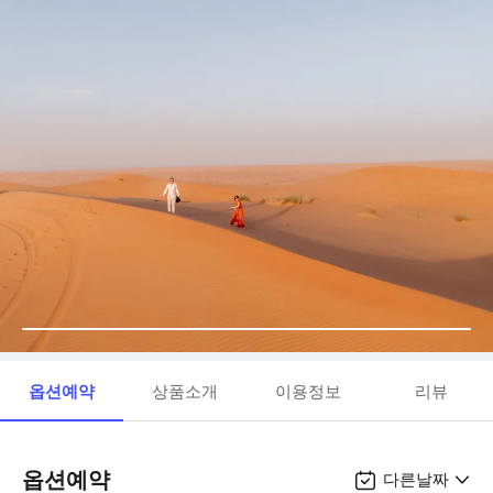
옵션예약
상품소개
이용정보
리뷰
옵션예약
다른날짜