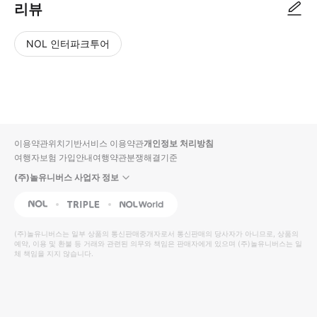
리뷰
NOL 인터파크투어
NOL
별
사
에서
점
진/
작성
높
동
된
은
영
리뷰
순
상
이용약관
위치기반서비스 이용약관
개인정보 처리방침
입니
여행자보험 가입안내
여행약관
분쟁해결기준
다.
(주)놀유니버스 사업자 정보
별
사
NOL
Triple
Interpark Global
점
진/
높
동
(주)놀유니버스
는 일부 상품의 통신판매중개자로서 통신판매의 당사자가 아니므로, 상품의
예약, 이용 및 환불 등 거래와 관련된 의무와 책임은 판매자에게 있으며
은
영
(주)놀유니버스
는 일
체 책임을 지지 않습니다.
순
상