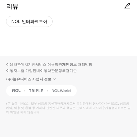
리뷰
NOL 인터파크투어
NOL
별
사
에서
점
진/
작성
높
동
된
은
영
리뷰
순
상
이용약관
위치기반서비스 이용약관
개인정보 처리방침
입니
여행자보험 가입안내
여행약관
분쟁해결기준
다.
(주)놀유니버스 사업자 정보
별
사
NOL
Triple
Interpark Global
점
진/
높
동
(주)놀유니버스
는 일부 상품의 통신판매중개자로서 통신판매의 당사자가 아니므로, 상품의
예약, 이용 및 환불 등 거래와 관련된 의무와 책임은 판매자에게 있으며
은
영
(주)놀유니버스
는 일
체 책임을 지지 않습니다.
순
상