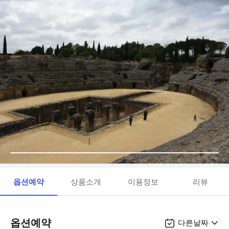
옵션예약
상품소개
이용정보
리뷰
옵션예약
다른날짜