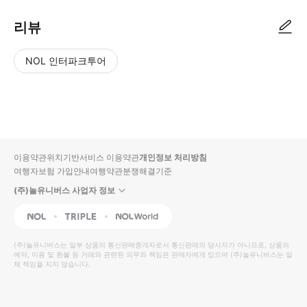
리뷰
NOL 인터파크투어
NOL
별
사
에서
점
진/
작성
높
동
된
은
영
리뷰
순
상
이용약관
위치기반서비스 이용약관
개인정보 처리방침
입니
여행자보험 가입안내
여행약관
분쟁해결기준
다.
(주)놀유니버스 사업자 정보
별
사
NOL
Triple
Interpark Global
점
진/
높
동
(주)놀유니버스
는 일부 상품의 통신판매중개자로서 통신판매의 당사자가 아니므로, 상품의
예약, 이용 및 환불 등 거래와 관련된 의무와 책임은 판매자에게 있으며
은
영
(주)놀유니버스
는 일
체 책임을 지지 않습니다.
순
상