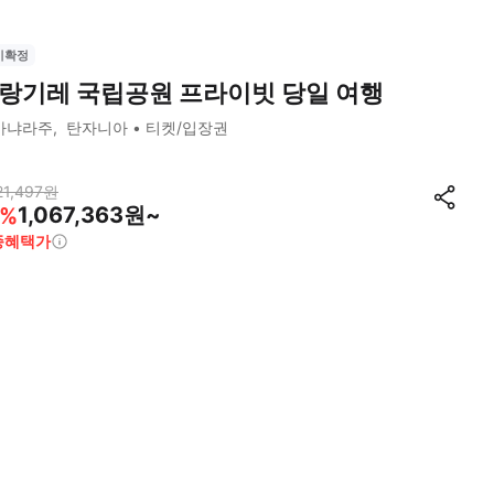
시확정
랑기레 국립공원 프라이빗 당일 여행
마냐라주
탄자니아
티켓/입장권
21,497
원
1,067,363원~
%
종혜택가