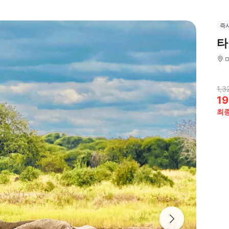
즉
타
1,3
19
최