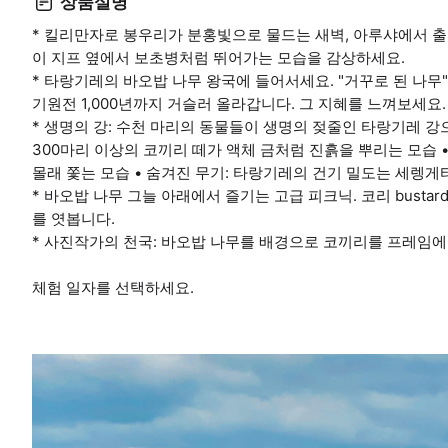
상품설명
* 킬리만자로 봉우리가 분홍빛으로 물드는 새벽, 아루샤에서 출
이 지프 옆에서 보초병처럼 뛰어가는 모습을 감상하세요.
* 타랑기레의 바오밥 나무 왕국에 들어서세요. "거꾸로 된 나무
기원전 1,000년까지 거슬러 올라갑니다. 그 지혜를 느껴보세요.
* 생명의 강: 수천 마리의 동물들이 생명의 젖줄인 타랑기레 강
300마리 이상의 코끼리 떼가 액체 금처럼 진흙을 뿌리는 모습 
몰래 쫓는 모습 • 숨겨진 무기: 타랑기레의 건기 밀도는 세렝게티
* 바오밥 나무 그늘 아래에서 즐기는 고급 피크닉. 코리 bustar
를 엿봅니다.
* 사진작가의 천국: 바오밥 나무를 배경으로 코끼리를 프레임에
체험 일자를 선택하세요.