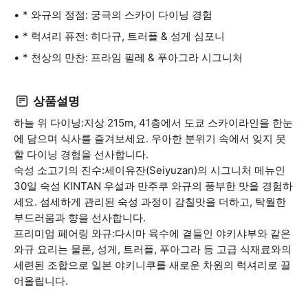
* 와규의 정점: 궁극의 스카이 다이닝 경험
* 럭셔리 퓨전: 히다규, 트러플 & 성게 심포니
* 천상의 만찬: 프라임 필레 & 푸아그라 시그니처
상품설명
하늘 위 다이닝:지상 215m, 41층에서 도쿄 스카이라인을 한눈
에 담으며 식사를 즐겨보세요. 우아한 분위기 속에서 잊지 못
할 다이닝 경험을 선사합니다.
숙성 소고기의 진수:세이유잔(Seiyuzan)의 시그니처 메뉴인
30일 숙성 KINTAN 우설과 만주쿠 와규의 풍부한 맛을 경험하
세요. 섬세하게 관리된 숙성 과정이 감칠맛을 더하고, 탁월한
부드러움과 향을 선사합니다.
프리미엄 페어링 와규:다시마 육수에 곁들인 야키샤부와 같은
와규 요리는 물론, 성게, 트러플, 푸아그라 등 고급 식재료와의
세련된 조합으로 일본 야키니쿠를 새로운 차원의 럭셔리로 끌
어올립니다.