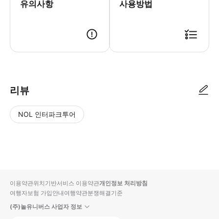
유의사항
- 예약확정 * 예약 후 24시간 이내
사용방법
리뷰
NOL 인터파크투어
NOL
별
사
에서
점
진/
작성
높
동
된
은
영
리뷰
순
상
이용약관
위치기반서비스 이용약관
개인정보 처리방침
입니
여행자보험 가입안내
여행약관
분쟁해결기준
다.
(주)놀유니버스 사업자 정보