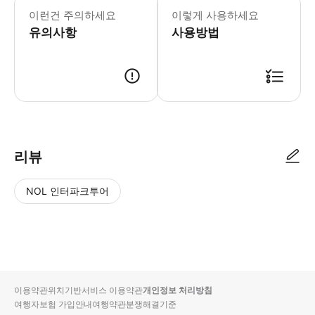
이런건 주의하세요
이렇게 사용하세요
유의사항
사용방법
리뷰
NOL 인터파크투어
NOL
별
사
에서
점
진/
작성
높
동
된
은
영
리뷰
순
상
이용약관
위치기반서비스 이용약관
개인정보 처리방침
입니
여행자보험 가입안내
여행약관
분쟁해결기준
다.