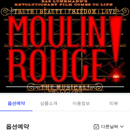
옵션예약
상품소개
이용정보
리뷰
옵션예약
다른날짜