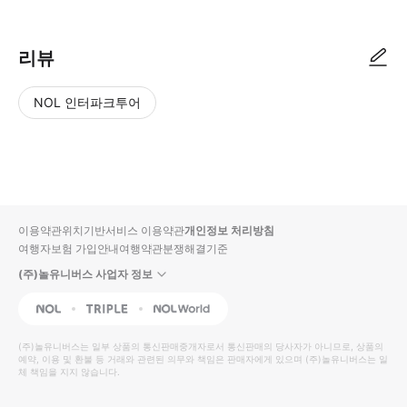
리뷰
NOL 인터파크투어
NOL
별
사
에서
점
진/
작성
높
동
된
은
영
리뷰
순
상
이용약관
위치기반서비스 이용약관
개인정보 처리방침
입니
여행자보험 가입안내
여행약관
분쟁해결기준
다.
(주)놀유니버스 사업자 정보
별
사
NOL
Triple
Interpark Global
점
진/
높
동
(주)놀유니버스
는 일부 상품의 통신판매중개자로서 통신판매의 당사자가 아니므로, 상품의
예약, 이용 및 환불 등 거래와 관련된 의무와 책임은 판매자에게 있으며
은
영
(주)놀유니버스
는 일
체 책임을 지지 않습니다.
순
상