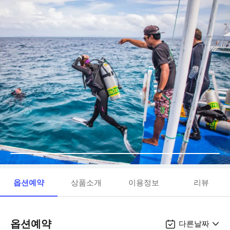
옵션예약
상품소개
이용정보
리뷰
옵션예약
다른날짜