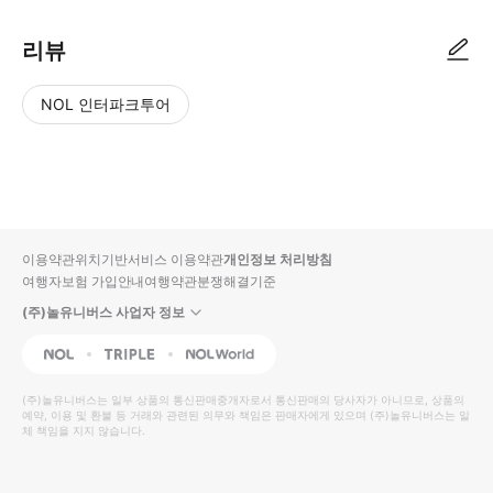
리뷰
NOL 인터파크투어
NOL
별
사
에서
점
진/
작성
높
동
된
은
영
리뷰
순
상
이용약관
위치기반서비스 이용약관
개인정보 처리방침
입니
여행자보험 가입안내
여행약관
분쟁해결기준
다.
(주)놀유니버스 사업자 정보
별
사
NOL
Triple
Interpark Global
점
진/
높
동
(주)놀유니버스
는 일부 상품의 통신판매중개자로서 통신판매의 당사자가 아니므로, 상품의
예약, 이용 및 환불 등 거래와 관련된 의무와 책임은 판매자에게 있으며
은
영
(주)놀유니버스
는 일
체 책임을 지지 않습니다.
순
상