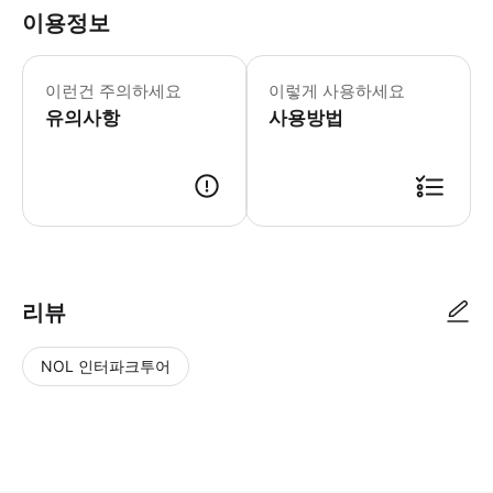
이용정보
수하물 정책 및 차량 수용 인원: 7인승
이런건 주의하세요
이렇게 사용하세요
유의사항
사용방법
● 예약접수 후 확정이 되면 이용가능합니다. ● 바우처에 안내된 사용 방법
리뷰
NOL 인터파크투어
NOL
별
사
에서
점
진/
작성
높
동
된