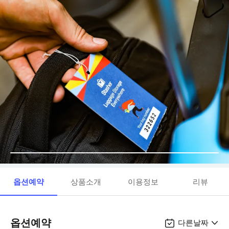
옵션예약
상품소개
이용정보
리뷰
옵션예약
다른날짜