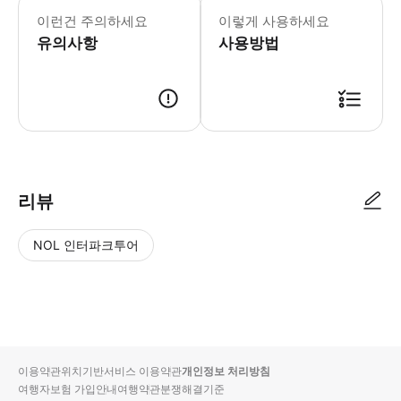
그라나다 안심 수하물 보관 * 크기 제
이런건 주의하세요
이렇게 사용하세요
유의사항
사용방법
리뷰
NOL 인터파크투어
NOL
별
사
에서
점
진/
작성
높
동
된
은
영
리뷰
순
상
이용약관
위치기반서비스 이용약관
개인정보 처리방침
입니
여행자보험 가입안내
여행약관
분쟁해결기준
다.