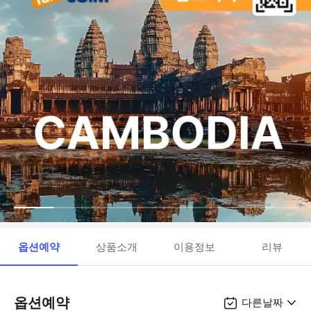
옵션예약
상품소개
이용정보
리뷰
옵션예약
다른날짜