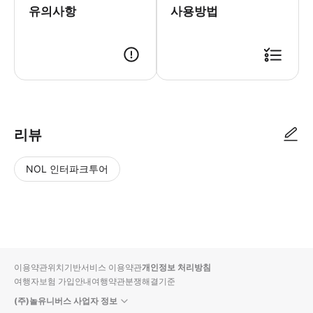
유의사항
사용방법
상세페이지를 확인해 주세요 카카오 알림톡으로 QR코드가 전송됩니다. 1.
리뷰
NOL 인터파크투어
NOL
별
사
에서
점
진/
작성
높
동
된
은
영
리뷰
순
상
이용약관
위치기반서비스 이용약관
개인정보 처리방침
입니
여행자보험 가입안내
여행약관
분쟁해결기준
다.
(주)놀유니버스 사업자 정보