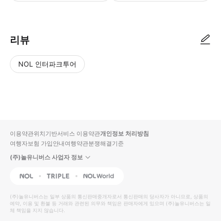
리뷰
NOL 인터파크투어
NOL
별
사
에서
점
진/
작성
높
동
된
은
영
리뷰
순
상
이용약관
위치기반서비스 이용약관
개인정보 처리방침
입니
여행자보험 가입안내
여행약관
분쟁해결기준
다.
(주)놀유니버스 사업자 정보
별
사
NOL
Triple
Interpark Global
점
진/
높
동
(주)놀유니버스
는 일부 상품의 통신판매중개자로서 통신판매의 당사자가 아니므로, 상품의
예약, 이용 및 환불 등 거래와 관련된 의무와 책임은 판매자에게 있으며
은
영
(주)놀유니버스
는 일
체 책임을 지지 않습니다.
순
상