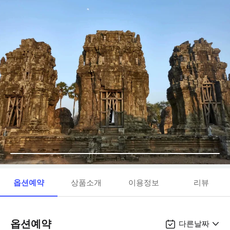
옵션예약
상품소개
이용정보
리뷰
옵션예약
다른날짜